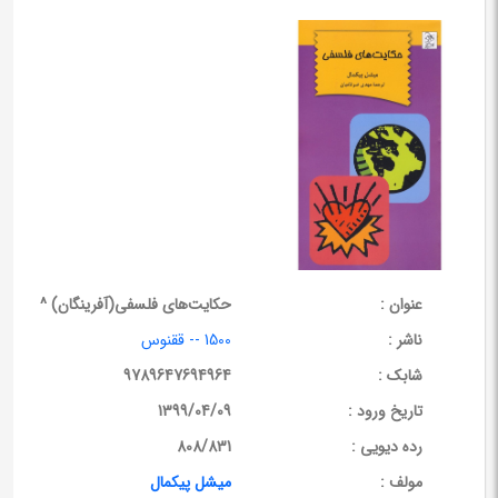
عنوان :
حکایت‌های فلسفی(آفرینگان) ^
ناشر :
1500 -- ققنوس
شابک :
9789647694964
تاریخ ورود :
1399/04/09
رده دیویی :
808/831
مولف :
میشل پیکمال