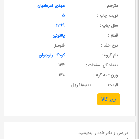
مترجم :
مهدی ضرغامیان
نوبت چاپ :
5
سال چاپ :
1399
قطع :
پالتوئی
نوع جلد :
شومیز
نام گروه :
کودک ونوجوان
تعداد کل صفحات :
144
وزن - به گرم :
130
قيمت :
180,000 ریال
رزرو کالا
بررسی و نظر خود را بنویسید