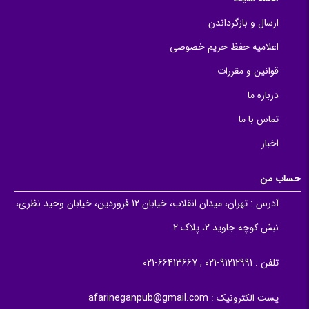
ارسال و بازگرداندن
اعلامیه حفظ حریم خصوصی
قوانین و مقررات
درباره ما
تماس با ما
اخبار
حساب من
آدرس :
تهران، میدان انقلاب، خیابان 12 فروردین، خیابان وحید نظری،
نبش کوچه جاوید 2، پلاک 2
تلفن :
91212991-021 , 66413667-021
پست الکترونیک :
afarineganpub@gmail.com