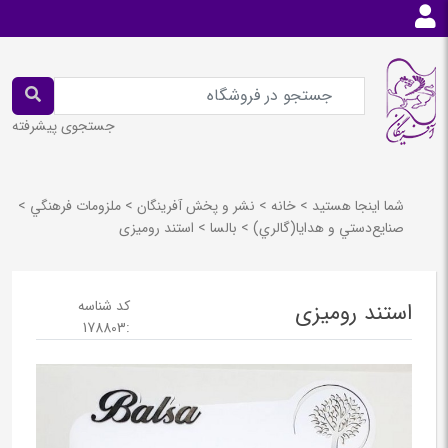
جستجوی پیشرفته
شما اینجا هستید
>
خانه
>
نشر و پخش آفرينگان
>
ملزومات فرهنگي
>
صنايع‌دستي و هدايا(گالري)
>
بالسا
>
استند رومیزی
کد شناسه
استند رومیزی
178803
: