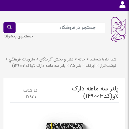
جستجوی پیشرفته
شما اینجا هستید
>
خانه
>
نشر و پخش آفرينگان
>
ملزومات فرهنگي
>
نوشت‌افزار
>
آبرنگ
>
پلنر A5
>
پلنر سه ماهه دارک لاو(کد149003)
پلنر سه ماهه دارک
کد شناسه
لاو(کد149003)
178010
: