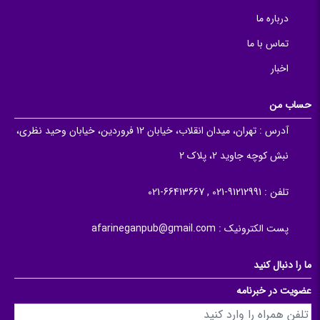
درباره ما
تماس با ما
اخبار
حساب من
آدرس :
تهران، میدان انقلاب، خیابان 12 فروردین، خیابان وحید نظری،
نبش کوچه جاوید 2، پلاک 2
تلفن :
91212991-021 , 66413667-021
پست الکترونیک :
afarineganpub@gmail.com
ما را دنبال کنید
عضویت در خبرنامه