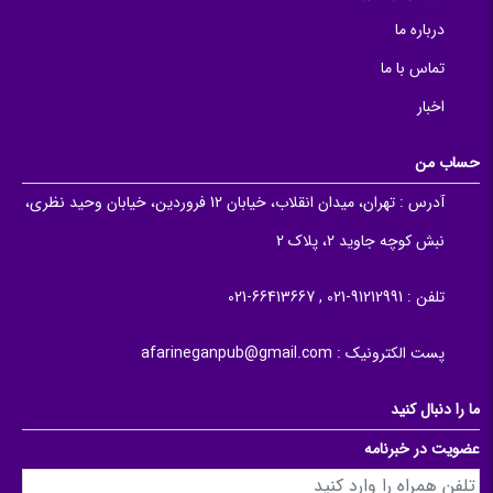
درباره ما
تماس با ما
اخبار
حساب من
آدرس :
تهران، میدان انقلاب، خیابان 12 فروردین، خیابان وحید نظری،
نبش کوچه جاوید 2، پلاک 2
تلفن :
91212991-021 , 66413667-021
پست الکترونیک :
afarineganpub@gmail.com
ما را دنبال کنید
عضویت در خبرنامه