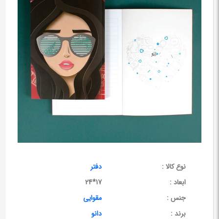
نوع کالا :
دفتر
ابعاد :
17*24
جنس :
مقوایی
برند :
دانو