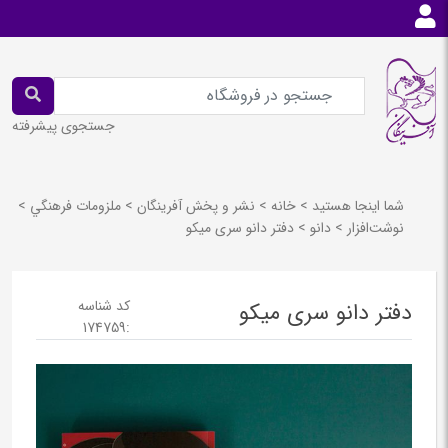
جستجوی پیشرفته
شما اینجا هستید
>
خانه
>
نشر و پخش آفرينگان
>
ملزومات فرهنگي
>
نوشت‌افزار
>
دانو
>
دفتر دانو سری میکو
کد شناسه
دفتر دانو سری میکو
174759
: