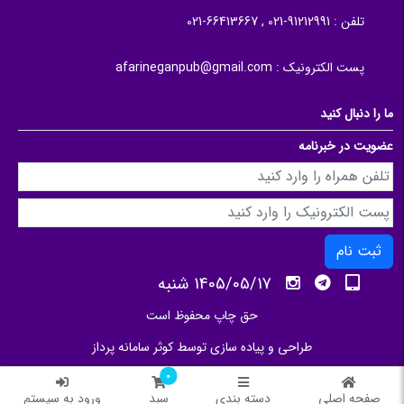
تلفن :
91212991-021 , 66413667-021
پست الکترونیک :
afarineganpub@gmail.com
ما را دنبال کنید
عضویت در خبرنامه
ثبت نام
1405/05/17 شنبه
حق چاپ محفوظ است
طراحی و پیاده سازی توسط
کوثر سامانه پرداز
0
صفحه اصلی
دسته بندی
سبد
ورود به سیستم