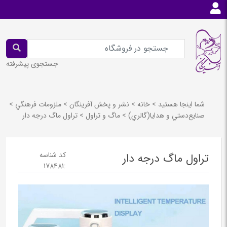
جستجوی پیشرفته
شما اینجا هستید
>
خانه
>
نشر و پخش آفرينگان
>
ملزومات فرهنگي
>
صنايع‌دستي و هدايا(گالري)
>
ماگ و تراول
>
تراول ماگ درجه دار
کد شناسه
تراول ماگ درجه دار
178481
: