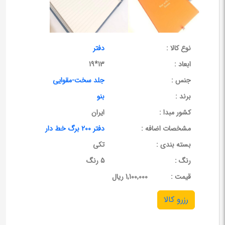
نوع کالا :
دفتر
ابعاد :
13*19
جنس :
جلد سخت-مقوایی
برند :
بنو
کشور مبدا :
ایران
مشخصات اضافه :
دفتر 200 برگ خط دار
بسته بندی :
تکی
رنگ :
5 رنگ
قيمت :
1,100,000 ریال
رزرو کالا