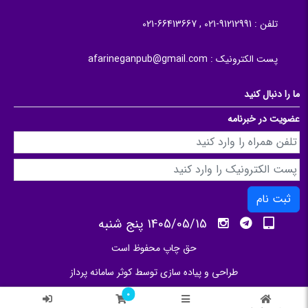
تلفن :
91212991-021 , 66413667-021
پست الکترونیک :
afarineganpub@gmail.com
ما را دنبال کنید
عضویت در خبرنامه
ثبت نام
1405/05/15 پنج شنبه
حق چاپ محفوظ است
طراحی و پیاده سازی توسط
کوثر سامانه پرداز
0