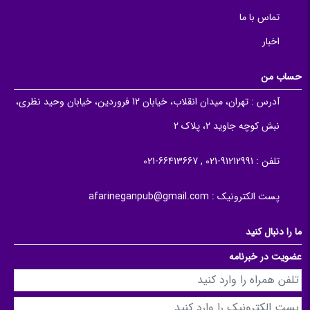
تماس با ما
اخبار
حساب من
آدرس :
تهران، میدان انقلاب، خیابان 12 فروردین، خیابان وحید نظری،
نبش کوچه جاوید 2، پلاک 2
تلفن :
91212991-021 , 66413667-021
پست الکترونیک :
afarineganpub@gmail.com
ما را دنبال کنید
عضویت در خبرنامه