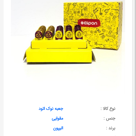
نوع کالا :
جعبه نوک اتود
جنس :
مقوایی
برند :
الیپون