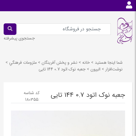
جستجوی پیشرفته
شما اینجا هستید
>
خانه
>
نشر و پخش آفرينگان
>
ملزومات فرهنگي
>
نوشت‌افزار
>
اليپون
>
جعبه نوک اتود 0.7 144 تایی
کد شناسه
جعبه نوک اتود 0.7 144 تایی
180355
: