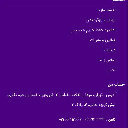
نقشه سایت
ارسال و بازگرداندن
اعلامیه حفظ حریم خصوصی
قوانین و مقررات
درباره ما
تماس با ما
اخبار
حساب من
آدرس :
تهران، میدان انقلاب، خیابان 12 فروردین، خیابان وحید نظری،
نبش کوچه جاوید 2، پلاک 2
تلفن :
91212991-021 , 66413667-021