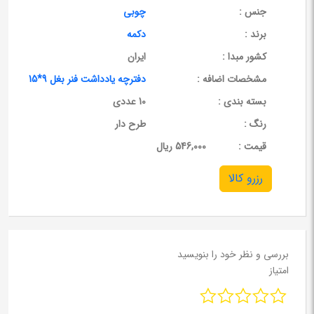
جنس :
چوبی
برند :
دکمه
کشور مبدا :
ایران
مشخصات اضافه :
دفترچه یادداشت فنر بغل 9*15
بسته بندی :
10 عددی
رنگ :
طرح دار
قيمت :
546,000 ریال
رزرو کالا
بررسی و نظر خود را بنویسید
امتیاز