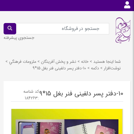
جستجوی پیشرفته
شما اینجا هستید
>
خانه
>
نشر و پخش آفرينگان
>
ملزومات فرهنگي
>
نوشت‌افزار
>
دكمه
>
10-دفتر پسر دلفینی فنر بغل 15*9
کد شناسه
10-دفتر پسر دلفینی فنر بغل 15*9
184263
: