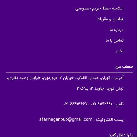
اعلامیه حفظ حریم خصوصی
قوانین و مقررات
درباره ما
تماس با ما
اخبار
حساب من
آدرس :
تهران، میدان انقلاب، خیابان 12 فروردین، خیابان وحید نظری،
نبش کوچه جاوید 2، پلاک 2
تلفن :
91212991-021 , 66413667-021
پست الکترونیک :
afarineganpub@gmail.com
ما را دنبال کنید