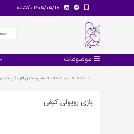
1405/05/18 يكشنبه
موضوعات
ص
شما اینجا هستید
>
خانه
>
نشر و پخش آفرينگان
>
ملز
بازی روپولی کیفی