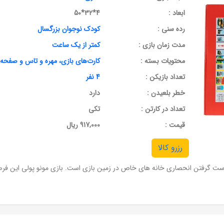
ابعاد :
4*32*50
رده سنی :
کودک نوجوان بزرگسال
مدت زمان بازی :
کمتر از یک ساعت
محتویات بسته :
کارت‌های بازی، مهره و تاس و صفحه 
تعداد بازیکن :
4 نفر
خطر بلعیدن :
دارد
تعداد در کارتن :
تکی
قيمت :
917,000 ریال
رزرو کالا
ت گرفتن انحصاری خانه های خاص در زمین بازی است. بازی مونو پولی این فرصت ر