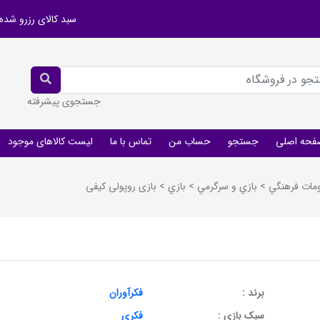
سبد کالای رزرو شده
جستجوی پیشرفته
فحه اصلی
جستجو
حساب من
تماس با ما
لیست کالاهای موجود
ومات فرهنگي
>
بازي و سرگرمي
>
بازي
>
بازی روپولی کیفی
برند :
فکرآوران
سبک بازی :
فکری