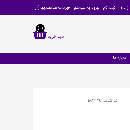
ثبت نام
ورود به سیستم
فهرست علاقمندیها
(0)
 (
0
)
(0)
سبد خرید
درباره ما
کد شناسه :
188939