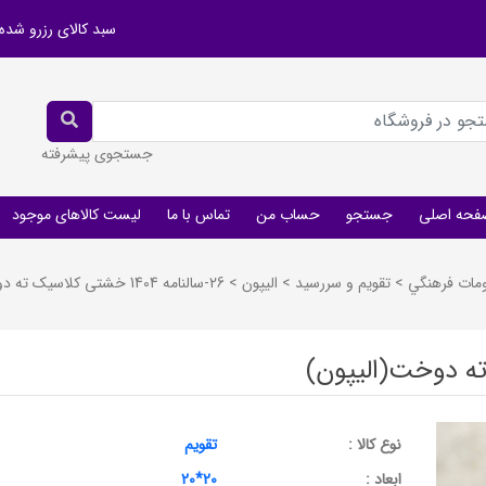
سبد کالای رزرو شده
جستجوی پیشرفته
فحه اصلی
جستجو
حساب من
تماس با ما
لیست کالاهای موجود
ومات فرهنگي
>
تقويم و سررسيد
>
اليپون
>
26-سالنامه 1404 خشتی کلاسیک ته دوخت(الیپون)
نوع کالا :
تقویم
ابعاد :
20*20