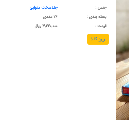
جنس :
جلدسخت مقوایی
بسته بندی :
26 عددی
قيمت :
3,220,000 ریال
رزرو کالا