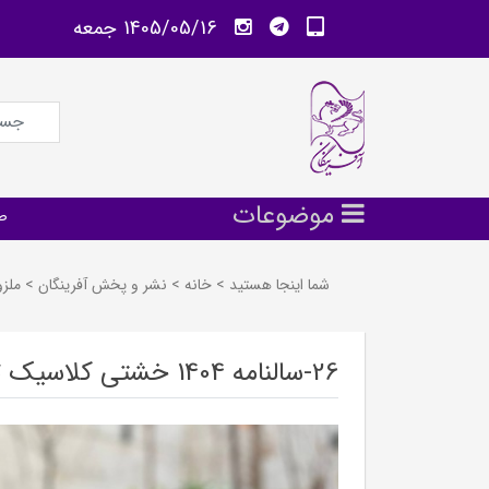
1405/05/16 جمعه
موضوعات
ص
شما اینجا هستید
>
خانه
>
نشر و پخش آفرينگان
>
ملز
26-سالنامه 1404 خشتی کلاسیک ته دوخت(الیپون)