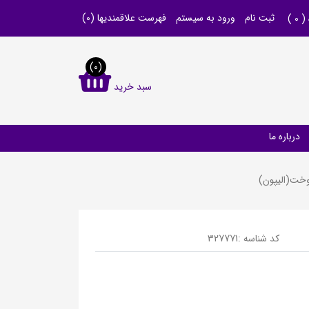
ثبت نام
ورود به سیستم
فهرست علاقمندیها
(0)
 (
0
)
(0)
سبد خرید
درباره ما
کد شناسه :
327771