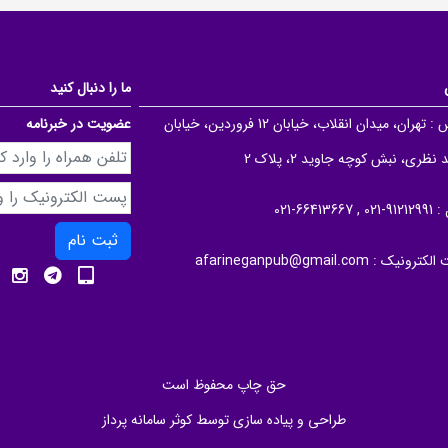
ما را دنبال کنید
 :
تهران، میدان انقلاب، خیابان 12 فروردین، خیابان
عضویت در خبرنامه
نظری، نبش کوچه جاوید 2، پلاک 2
 :
91212991-021 , 66413667-021
ثبت نام
الکترونیک :
afarineganpub@gmail.com
حق چاپ محفوظ است
طراحی و پیاده سازی توسط
کوثر سامانه پرداز