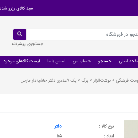
سبد کالای رزرو شده
جستجوی پیشرفته
فحه اصلی
جستجو
حساب من
تماس با ما
لیست کالاهای موجود
ومات فرهنگي
>
نوشت‌افزار
>
برگ
>
پک 7عددی دفتر حاشیه‌دار مارس
نوع کالا :
دفتر
ابعاد :
b5