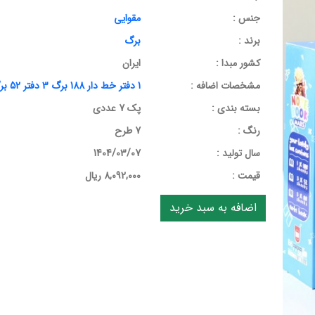
جنس :
مقوایی
برند :
برگ
کشور مبدا :
ایران
مشخصات اضافه :
1 دفتر خط دار 188 برگ 3 دفتر 52 برگ3 دفتر 88 برگ
بسته بندی :
پک 7 عددی
رنگ :
7 طرح
سال تولید :
1404/03/07
قيمت :
8,092,000 ریال