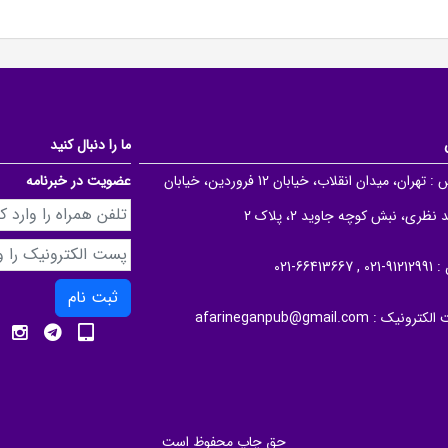
ما را دنبال کنید
 :
تهران، میدان انقلاب، خیابان 12 فروردین، خیابان
عضویت در خبرنامه
نظری، نبش کوچه جاوید 2، پلاک 2
 :
91212991-021 , 66413667-021
ثبت نام
الکترونیک :
afarineganpub@gmail.com
حق چاپ محفوظ است