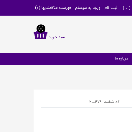
ثبت نام
ورود به سیستم
فهرست علاقمندیها
(0)
 (
0
)
(0)
سبد خرید
درباره ما
کد شناسه :
200479