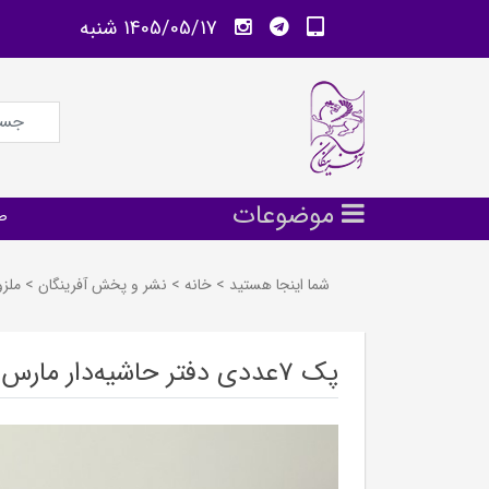
1405/05/17 شنبه
موضوعات
ص
شما اینجا هستید
>
خانه
>
نشر و پخش آفرينگان
>
ملز
پک 7عددی دفتر حاشیه‌دار مارس