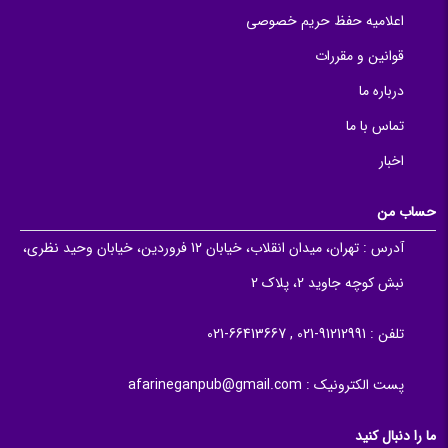
اعلامیه حفظ حریم خصوصی
قوانین و مقررات
درباره ما
تماس با ما
اخبار
حساب من
آدرس :
تهران، میدان انقلاب، خیابان 12 فروردین، خیابان وحید نظری،
نبش کوچه جاوید 2، پلاک 2
تلفن :
91212991-021 , 66413667-021
پست الکترونیک :
afarineganpub@gmail.com
ما را دنبال کنید