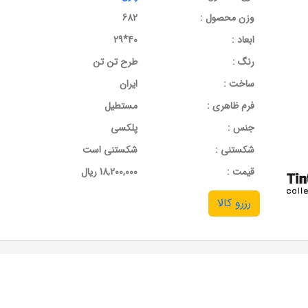
وزن محصول :
682
ابعاد :
40*29
رنگ :
طرح تن تن
ساخت :
ایران
فرم ظاهری :
مستطیل
جنس :
پلکسی
شکستنی :
شکستنی است
قيمت :
18,200,000 ریال
رزرو کالا