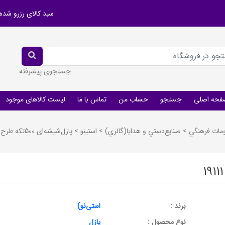
سبد کالای رزرو شده
جستجوی پیشرفته
فحه اصلی
جستجو
حساب من
تماس با ما
لیست کالاهای موجود
ومات فرهنگي
>
صنايع‌دستي و هدايا(گالري)
>
استينو
>
پازل‌شیشه‌ای 500تکه طرح تن‌تن 19111
برند :
استی‌نو)
نوع محصول :
پازل