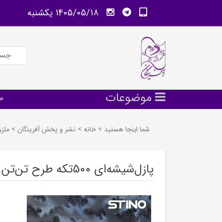
1405/05/18 يكشنبه
موضوعات
ص
شما اینجا هستید
>
خانه
>
نشر و پخش آفرينگان
>
ملز
پازل‌شیشه‌ای 500تکه طرح تن‌تن 19111