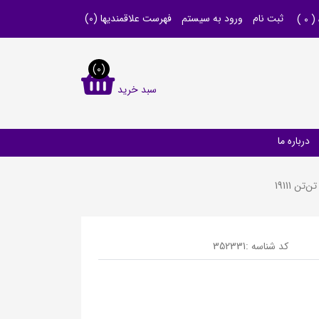
ثبت نام
ورود به سیستم
فهرست علاقمندیها
(0)
 (
0
)
(0)
سبد خرید
درباره ما
کد شناسه :
352331