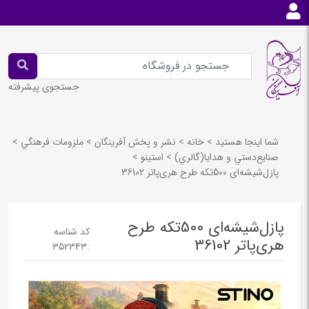
جستجوی پیشرفته
شما اینجا هستید
>
خانه
>
نشر و پخش آفرينگان
>
ملزومات فرهنگي
>
صنايع‌دستي و هدايا(گالري)
>
استينو
>
پازل‌شیشه‌ای 500تکه طرح هری‌پاتر 36102
پازل‌شیشه‌ای 500تکه طرح
کد شناسه
هری‌پاتر 36102
352343
: