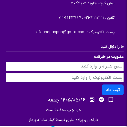
نبش کوچه جاوید 2، پلاک 2
تلفن :
91212991-021 , 66413667-021
پست الکترونیک :
afarineganpub@gmail.com
ما را دنبال کنید
عضویت در خبرنامه
ثبت نام
1405/05/16 جمعه
حق چاپ محفوظ است
طراحی و پیاده سازی توسط
کوثر سامانه پرداز