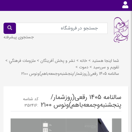
جستجوی پیشرفته
شما اینجا هستید
>
خانه
>
نشر و پخش آفرينگان
>
ملزومات فرهنگي
>
تقويم و سررسيد
>
دموت
>
سالنامه 1405 رقعی(روزشمار/پنجشنبه‌و‌جمعه‌با‌هم)ونوس 2100
سالنامه 1405 رقعی(روزشمار/
کد شناسه
پنجشنبه‌و‌جمعه‌با‌هم)ونوس 2100
352416
: