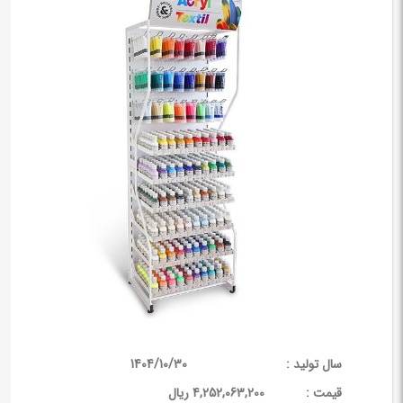
سال تولید :
1404/10/30
قيمت :
4,252,063,200 ریال