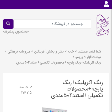
جستجوی پیشرفته
شما اینجا هستید
>
خانه
>
نشر و پخش آفرينگان
>
ملزومات فرهنگي
>
نوشت‌افزار
>
پريمو
>
رنگ اکریلیک+رنگ پارچه+محصولات تکمیلی+استند504عددی
رنگ اکریلیک+رنگ
کد شناسه
پارچه+محصولات
173715
:
تکمیلی+استند504عددی