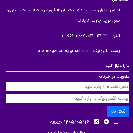
آدرس :
تهران، میدان انقلاب، خیابان 12 فروردین، خیابان وحید نظری،
نبش کوچه جاوید 2، پلاک 2
تلفن :
91212991-021 , 66413667-021
پست الکترونیک :
afarineganpub@gmail.com
ما را دنبال کنید
عضویت در خبرنامه
ثبت نام
1405/05/16 جمعه
حق چاپ محفوظ است