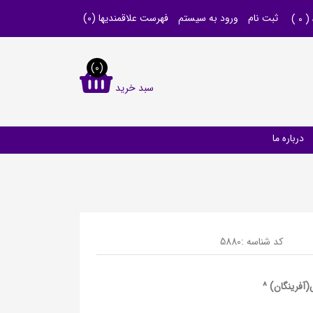
ثبت نام
ورود به سیستم
فهرست علاقمندیها
(0)
 (
0
)
(0)
سبد خرید
درباره ما
کد شناسه :
5880