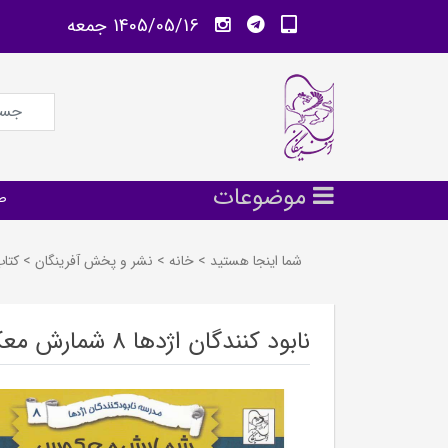
1405/05/16 جمعه
موضوعات
ص
شما اینجا هستید
>
خانه
>
نشر و پخش آفرينگان
>
كتا
نابود کنندگان اژدها 8 شمارش معکوس