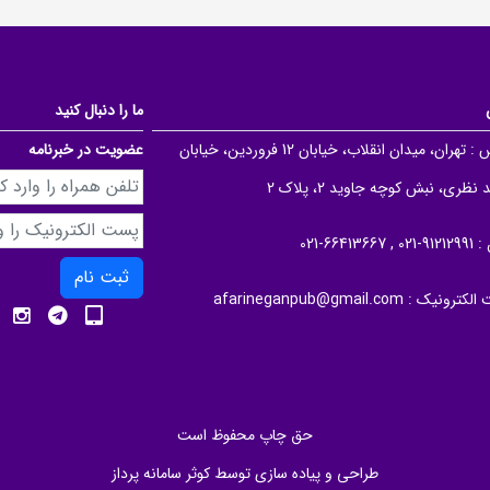
ما را دنبال کنید
 :
تهران، میدان انقلاب، خیابان 12 فروردین، خیابان
عضویت در خبرنامه
نظری، نبش کوچه جاوید 2، پلاک 2
 :
91212991-021 , 66413667-021
ثبت نام
الکترونیک :
afarineganpub@gmail.com
حق چاپ محفوظ است
طراحی و پیاده سازی توسط
کوثر سامانه پرداز