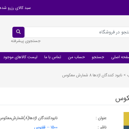
سبد کالای رزرو شده
جستجوی پیشرفته
فحه اصلی
جستجو
حساب من
تماس با ما
لیست کالاهای موجود
ب
>
نابود کنندگان اژدها 8 شمارش معکوس
عنوان :
نابودکنندگان اژدها(8)شمارش‌معکوس(آفرینگان) ^
ناشر :
1500 -- ققنوس