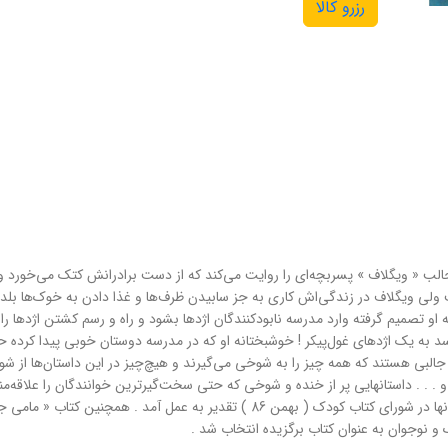
رزرو کالا
الب « ویگلاف » پسربچه‌ای را روایت می‌کند که از دست برادرانش کتک می‌خورد و 
ت ولی ویگلاف در زندگی‌اش کاری به جز سابیدن ظرف‌ها و غذا دادن به خوک‌ها بلد 
ه او تصمیم گرفته وارد مدرسه نابودکنندگان اژدها بشود و راه و رسم کشتن اژدها را
 به یک اژدهای غول‌پیکر ! خوشبختانه او که در مدرسه دوستان خوبی پیدا کرده حال
ی جالبی هستند که همه چیز را به شوخی می‌گیرند و هیچ‌چیز در این داستان‌ها از ش
و . . . داستانهایی پر از خنده و شوخی که حتی سخت‌گیرترین خوانندگان را علاقه‌مند
کاری خود ترجمه 7 جلدی مانولیتوها را دارد که از ترجمه آنها در شورای کتاب کودک ( بهم
و نوجوان به عنوان کتاب برگزیده انتخاب شد .