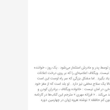
توسط پدر و مادرش استثمار می‌شود . یک روز ، خواننده
نیست. ویگلاف اعلامیه‌ای را که بر روی درخت اعلانات
 یاد بگیرد . اما مشکل بزرگی که سر راه اوست این است
ا یک سلاح مخفی نیز دارد . او بلد است که از مغز خود
وخی در امان نیست : خانواده ویگلاف ، برادران کودن و
 می‌کند . « فرزانه مهری » مترجم این کتاب‌ها در کارنامه
ن 86 ) تقدیر به عمل آمد . همچنین کتاب « مامی جون کم حافظه » نوشته هروه ژوان در چهارمین دوره