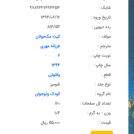
شابک :
9789647694353
تاریخ ورود :
1394/06/12
رده دیویی :
813/54
مولف :
کیت مک‌مولان
مترجم :
فرزانه مهری
نوبت چاپ :
2
سال چاپ :
1394
قطع :
پالتوئی
نوع جلد :
شومیز
نام گروه :
کودک ونوجوان
تعداد کل صفحات :
120
وزن - به گرم :
104
قيمت :
55,000 ریال