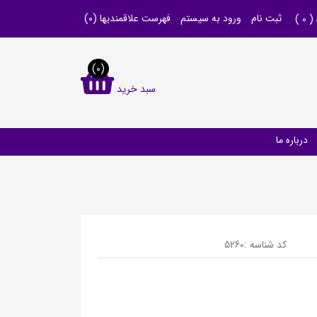
ثبت نام
ورود به سیستم
فهرست علاقمندیها
(0)
 (
0
)
(0)
سبد خرید
درباره ما
کد شناسه :
5260