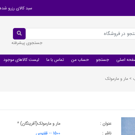
سبد کالای رزرو شده
جستجوی پیشرفته
فحه اصلی
جستجو
حساب من
تماس با ما
لیست کالاهای موجود
ب
>
مار و مارمولک
عنوان :
مار و مارمولک(آفرینگان) ^
ناشر :
1500 -- ققنوس