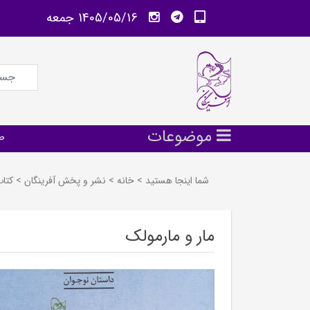
1405/05/16 جمعه
موضوعات
ص
شما اینجا هستید
>
خانه
>
نشر و پخش آفرينگان
>
كتا
مار و مارمولک