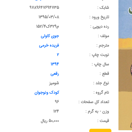
شابک :
9789647694735
تاریخ ورود :
1395/03/08
رده دیویی :
م329ک152/4
مولف :
جوی کاولی
مترجم :
فریده خرمی
نوبت چاپ :
2
سال چاپ :
1394
قطع :
رقعی
نوع جلد :
شومیز
نام گروه :
کودک ونوجوان
تعداد کل صفحات :
96
وزن - به گرم :
124
قيمت :
50,000 ریال