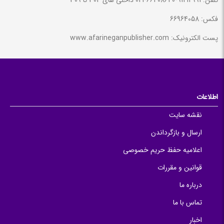
تلفن: 91212991-66408640-021 داخلی های 304 تا 309
فکس: 66964058
پست الکترونیک: www.afarineganpublisher.com
اطلاعات
نقشه سایت
ارسال و بازگرداندن
اعلامیه حفظ حریم خصوصی
قوانین و مقررات
درباره ما
تماس با ما
اخبار