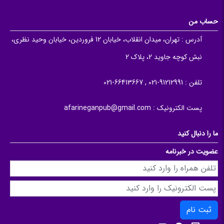
حساب من
آدرس :
تهران، میدان انقلاب، خیابان 12 فروردین، خیابان وحید نظری،
نبش کوچه جاوید 2، پلاک 2
تلفن :
91212991-021 , 66413667-021
پست الکترونیک :
afarineganpub@gmail.com
ما را دنبال کنید
عضویت در خبرنامه
ثبت نام