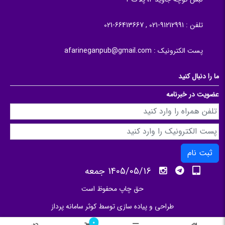
تلفن :
91212991-021 , 66413667-021
پست الکترونیک :
afarineganpub@gmail.com
ما را دنبال کنید
عضویت در خبرنامه
ثبت نام
1405/05/16 جمعه
حق چاپ محفوظ است
طراحی و پیاده سازی توسط
کوثر سامانه پرداز
0