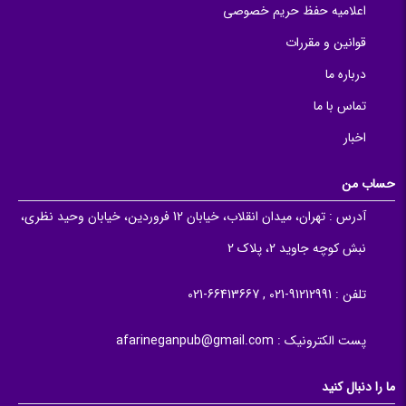
اعلامیه حفظ حریم خصوصی
قوانین و مقررات
درباره ما
تماس با ما
اخبار
حساب من
آدرس :
تهران، میدان انقلاب، خیابان 12 فروردین، خیابان وحید نظری،
نبش کوچه جاوید 2، پلاک 2
تلفن :
91212991-021 , 66413667-021
پست الکترونیک :
afarineganpub@gmail.com
ما را دنبال کنید