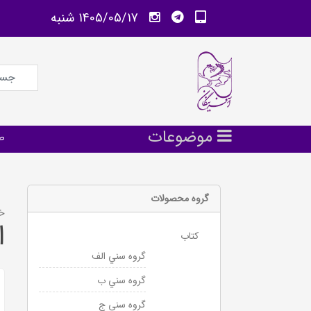
1405/05/17 شنبه
موضوعات
ص
گروه محصولات
خب
ا
كتاب
گروه سني الف
گروه سني ب
گروه سني ج