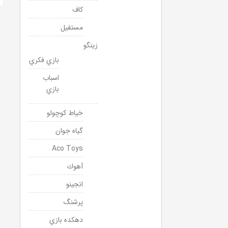
كاف
مستفيل
زينگو
بازي فكري
اسباب
بازي
خياط كوچولو
گياه جوان
Aco Toys
آهوك
انجينو
پرشنگ
دهكده بازي