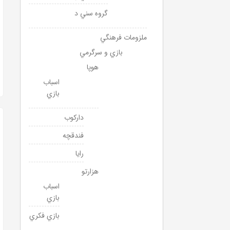
گروه سني د
ملزومات فرهنگي
بازي و سرگرمي
هوپا
اسباب
بازي
داركوب
فندقچه
رايا
هزارتو
اسباب
بازي
بازي فكري