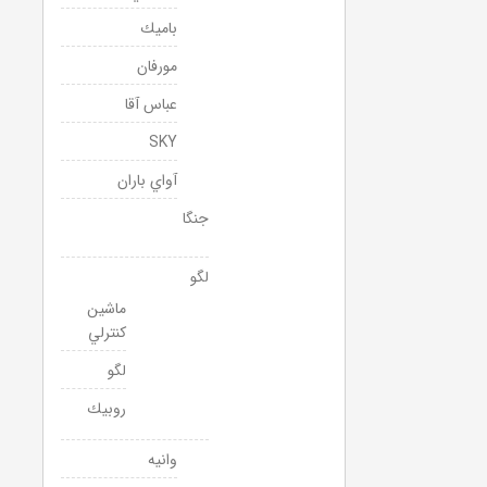
باميك
مورفان
عباس آقا
SKY
آواي باران
جنگا
لگو
ماشين
كنترلي
لگو
روبيك
وانيه