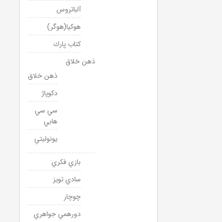
آلباتروس
هوكيا(هوگر)
كتاب پارك
ذهن خلاق
ذهن خلاق
دكوپاژ
سي سي
هابي
يونوليتي
بازي فكري
سادي تويز
چوچار
دورهمي جواهري