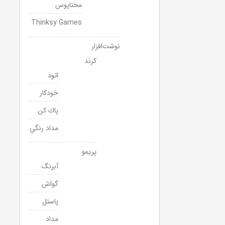
مختاپوس
Thinksy Games
نوشت‌افزار
كرند
اتود
خودكار
پاك كن
مداد رنگي
پريمو
آبرنگ
گواش
پاستل
مداد