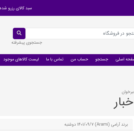
سبد کالای رزرو شده
جستجوی پیشرفته
فحه اصلی
جستجو
حساب من
تماس با ما
لیست کالاهای موجود
رخوان
خبار
برند آرامی (Arami)
1401/09/7 دوشنبه