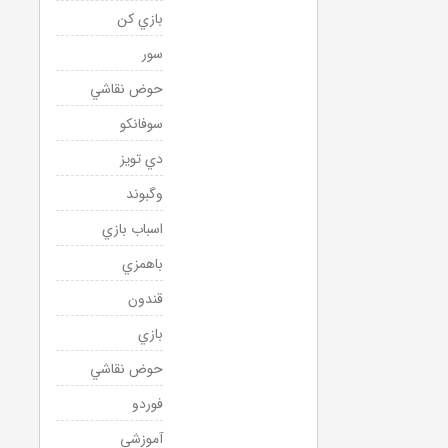
بازي كن
سور
حوض نقاشي
سوفانكو
دي تويز
وگبوند
اسباب بازي
باهمزي
قندون
بازي
حوض نقاشي
فوردو
آموزشي