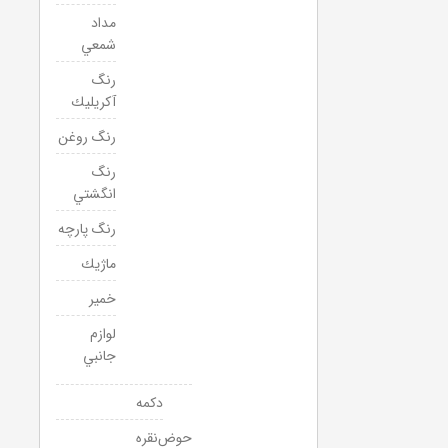
مداد
شمعي
رنگ
آكريليك
رنگ روغن
رنگ
انگشتي
رنگ پارچه
ماژيك
خمير
لوازم
جانبي
دكمه
حوض‌نقره