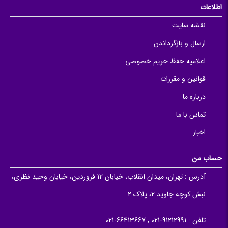
اطلاعات
نقشه سایت
ارسال و بازگرداندن
اعلامیه حفظ حریم خصوصی
قوانین و مقررات
درباره ما
تماس با ما
اخبار
حساب من
آدرس :
تهران، میدان انقلاب، خیابان 12 فروردین، خیابان وحید نظری،
نبش کوچه جاوید 2، پلاک 2
تلفن :
91212991-021 , 66413667-021