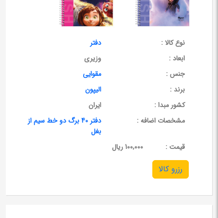
نوع کالا :
دفتر
ابعاد :
وزیری
جنس :
مقوایی
برند :
الیپون
کشور مبدا :
ایران
مشخصات اضافه :
دفتر 40 برگ دو خط سیم از
بغل
قيمت :
100,000 ریال
رزرو کالا