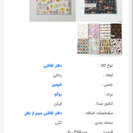
نوع کالا :
دفتر نقاشی
ابعاد :
رحلی
جنس :
شومیز
برند :
روکو
کشور مبدا :
ایران
مشخصات اضافه :
دفتر نقاشی سیم از بغل
بسته بندی :
تکی
قيمت :
455,000 ریال