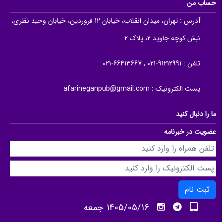
حساب من
آدرس :
تهران، میدان انقلاب، خیابان 12 فروردین، خیابان وحید نظری،
نبش کوچه جاوید 2، پلاک 2
تلفن :
91212991-021 , 66413667-021
پست الکترونیک :
afarineganpub@gmail.com
ما را دنبال کنید
عضویت در خبرنامه
ثبت نام
1405/05/16 جمعه