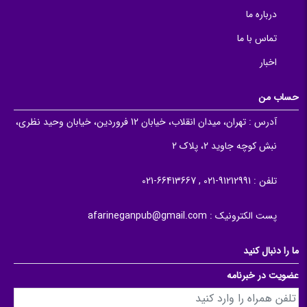
درباره ما
تماس با ما
اخبار
حساب من
آدرس :
تهران، میدان انقلاب، خیابان 12 فروردین، خیابان وحید نظری،
نبش کوچه جاوید 2، پلاک 2
تلفن :
91212991-021 , 66413667-021
پست الکترونیک :
afarineganpub@gmail.com
ما را دنبال کنید
عضویت در خبرنامه