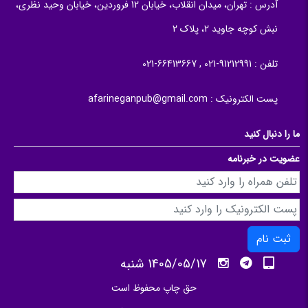
آدرس :
تهران، میدان انقلاب، خیابان 12 فروردین، خیابان وحید نظری،
نبش کوچه جاوید 2، پلاک 2
تلفن :
91212991-021 , 66413667-021
پست الکترونیک :
afarineganpub@gmail.com
ما را دنبال کنید
عضویت در خبرنامه
ثبت نام
1405/05/17 شنبه
حق چاپ محفوظ است