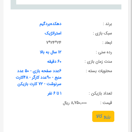
برند :
دهکده‌برد‌گیم
سبک بازی :
استراتژیک
ابعاد :
24*24*7
رده سنی :
12 سال به بالا
مدت زمان بازی :
60 دقیقه
محتویات بسته :
6عدد صفحه بازی - 50 عدد
منبع - 90عدد کارگر - 48کارت
سرنوشت - 72 کارت بازیکن
تعداد بازیکن :
1 تا 6 نفر
قيمت :
8,750,000 ریال
رزرو کالا