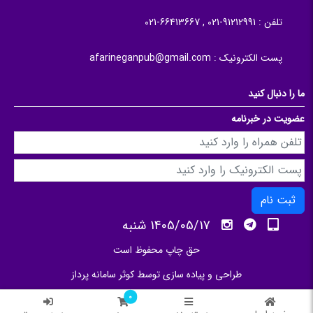
تلفن :
91212991-021 , 66413667-021
پست الکترونیک :
afarineganpub@gmail.com
ما را دنبال کنید
عضویت در خبرنامه
ثبت نام
1405/05/17 شنبه
حق چاپ محفوظ است
طراحی و پیاده سازی توسط
کوثر سامانه پرداز
0