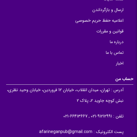
ارسال و بازگرداندن
اعلامیه حفظ حریم خصوصی
قوانین و مقررات
درباره ما
تماس با ما
اخبار
حساب من
آدرس :
تهران، میدان انقلاب، خیابان 12 فروردین، خیابان وحید نظری،
نبش کوچه جاوید 2، پلاک 2
تلفن :
91212991-021 , 66413667-021
پست الکترونیک :
afarineganpub@gmail.com