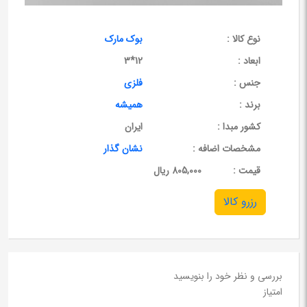
نوع کالا :
بوک مارک
ابعاد :
12*3
جنس :
فلزی
برند :
همیشه
کشور مبدا :
ایران
مشخصات اضافه :
نشان گذار
قيمت :
805,000 ریال
رزرو کالا
بررسی و نظر خود را بنویسید
امتیاز