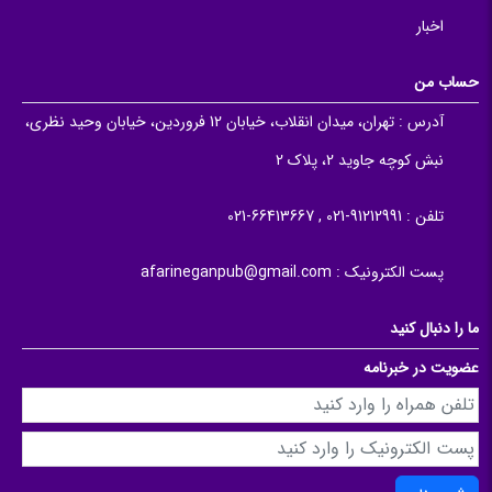
اخبار
حساب من
آدرس :
تهران، میدان انقلاب، خیابان 12 فروردین، خیابان وحید نظری،
نبش کوچه جاوید 2، پلاک 2
تلفن :
91212991-021 , 66413667-021
پست الکترونیک :
afarineganpub@gmail.com
ما را دنبال کنید
عضویت در خبرنامه