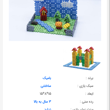
برند :
بامیک
سبک بازی :
ساختنی
ابعاد :
15*8*15
رده سنی :
3 سال به بالا
مدت زمان بازی :
ندارد