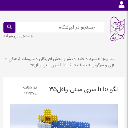
جستجوی پیشرفته
شما اینجا هستید
>
خانه
>
نشر و پخش آفرينگان
>
ملزومات فرهنگي
>
بازي و سرگرمي
>
باميك
>
لگو hilo سری مینی وافل35
کد شناسه
لگو hilo سری مینی وافل35
193270
: