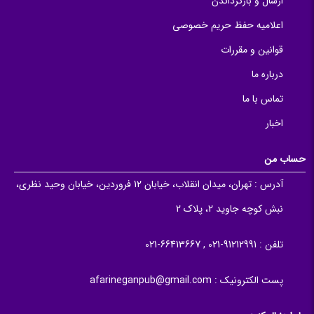
ارسال و بازگرداندن
اعلامیه حفظ حریم خصوصی
قوانین و مقررات
درباره ما
تماس با ما
اخبار
حساب من
آدرس :
تهران، میدان انقلاب، خیابان 12 فروردین، خیابان وحید نظری،
نبش کوچه جاوید 2، پلاک 2
تلفن :
91212991-021 , 66413667-021
پست الکترونیک :
afarineganpub@gmail.com