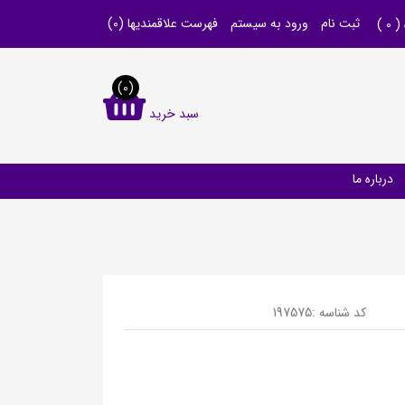
ثبت نام
ورود به سیستم
فهرست علاقمندیها
(0)
 (
0
)
(0)
سبد خرید
درباره ما
کد شناسه :
197575