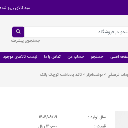
سبد کالای رزرو شده
جستجوی پیشرفته
فحه اصلی
جستجو
حساب من
تماس با ما
لیست کالاهای موجود
ومات فرهنگي
>
نوشت‌افزار
>
کاغذ یادداشت کوچک بالک
سال تولید :
1404/09/09
قيمت :
140,000 ریال